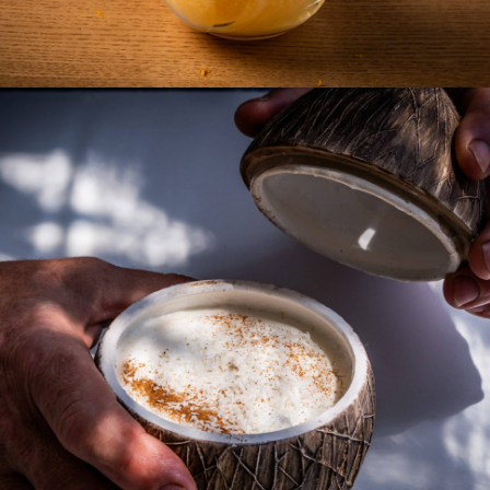
Cocteles con helado
Pisco sour, sant jordi sunrise, coco loco, piña colada, mai thai,
moscu mulle, espreso Martini, tiramisú, virgin colonial, san
francisco, negroni colonial, margarita, frozen daiquiri fresa, aperol
spritz, Hugo, mojito, caipiriña, mojito sin alcohol.