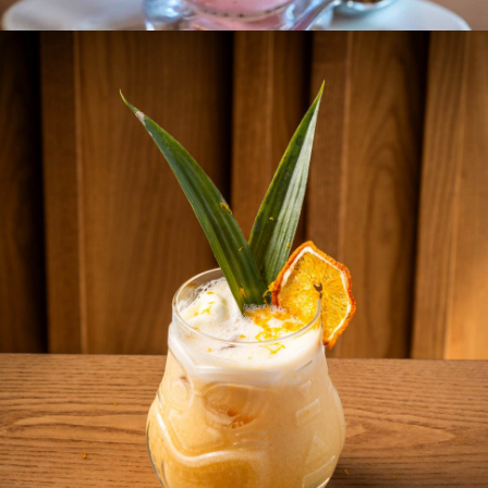
Smoothies con helado
Fresa y albahaca, passion mora, banana chocolate, mango menta,
banoffee, mango y maracuya, yogurt y frutas bosque, mandarina y
naranja y hierba buena